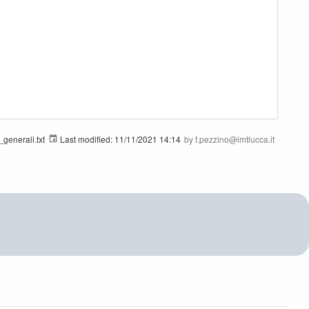
generali.txt
Last modified:
11/11/2021 14:14
by
f.pezzino@imtlucca.it