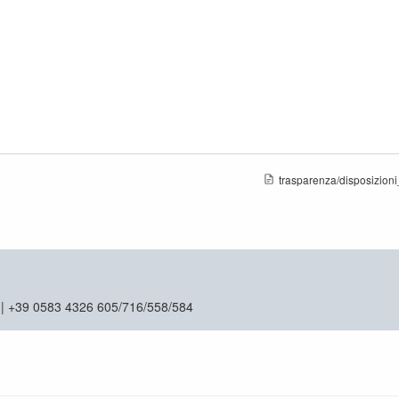
trasparenza/disposizioni_
| +39 0583 4326 605/716/558/584