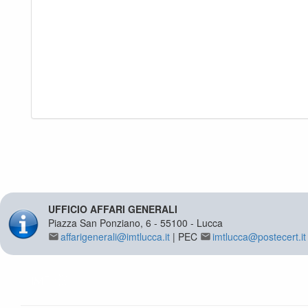
UFFICIO AFFARI GENERALI
Piazza San Ponziano, 6 - 55100 - Lucca
affarigenerali@imtlucca.it
| PEC
imtlucca@postecert.it